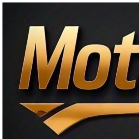
Ir
al
contenido