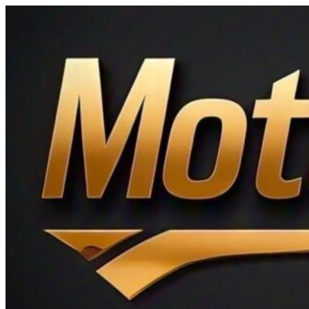
Ir
al
contenido