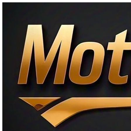
Ir
al
contenido