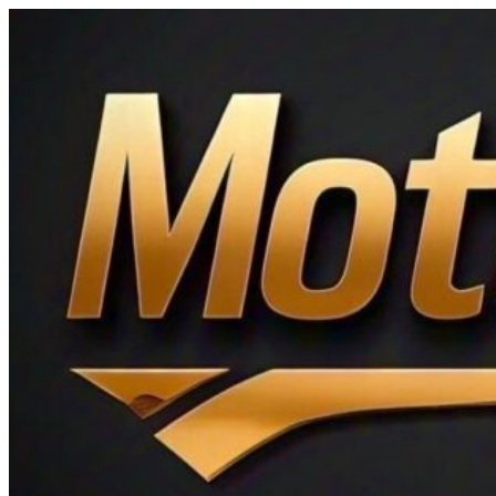
Ir
al
contenido