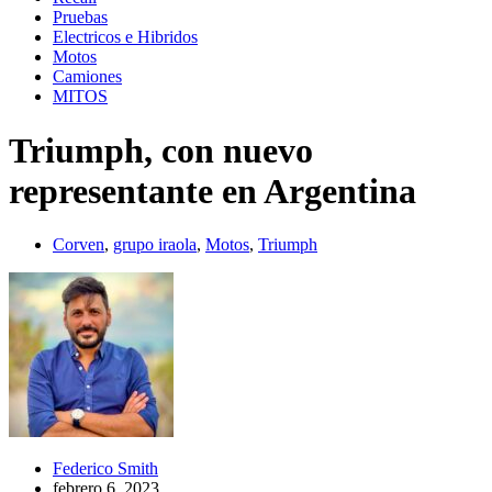
Pruebas
Electricos e Hibridos
Motos
Camiones
MITOS
Triumph, con nuevo
representante en Argentina
Corven
,
grupo iraola
,
Motos
,
Triumph
Federico Smith
febrero 6, 2023