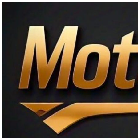
Ir
al
contenido