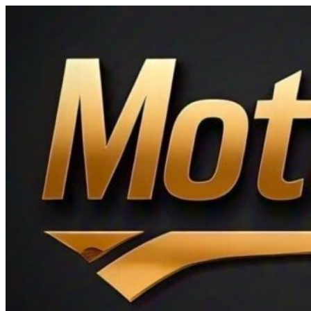
Ir
al
contenido