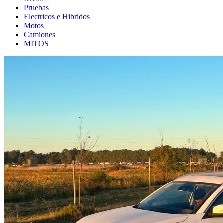
Pruebas
Electricos e Hibridos
Motos
Camiones
MITOS