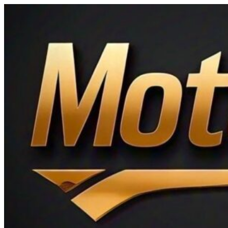
Ir
al
contenido