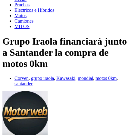
Pruebas
Electricos e Hibridos
Motos
Camiones
MITOS
Grupo Iraola financiará junto
a Santander la compra de
motos 0km
Corven
,
grupo iraola
,
Kawasaki
,
mondial
,
motos 0km
,
santander