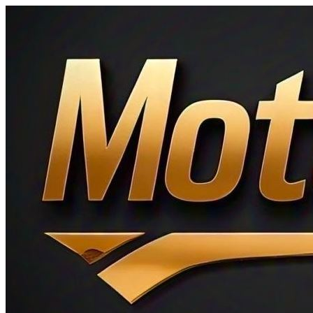
Ir
al
contenido