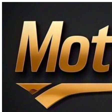
Ir
al
contenido