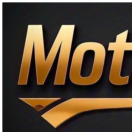
Ir
al
contenido