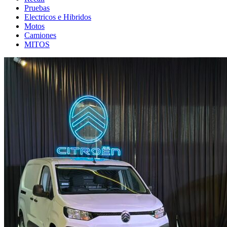
Pruebas
Electricos e Hibridos
Motos
Camiones
MITOS