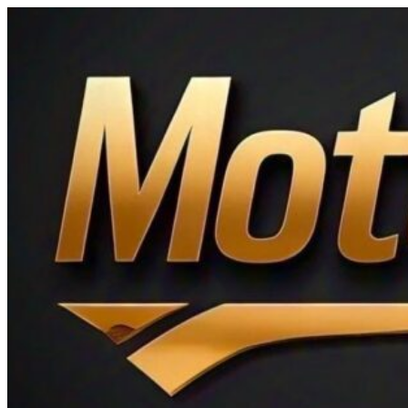
Ir
al
contenido