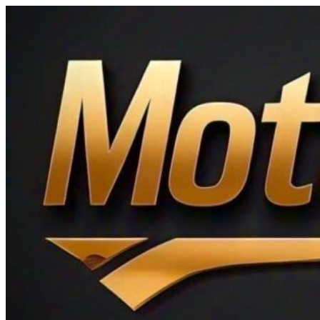
Ir
al
contenido