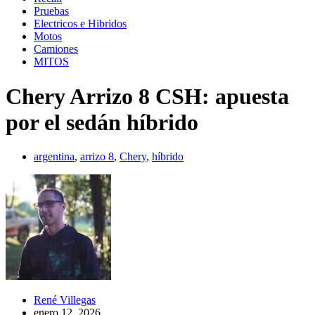
Pruebas
Electricos e Hibridos
Motos
Camiones
MITOS
Chery Arrizo 8 CSH: apuesta
por el sedán híbrido
argentina
,
arrizo 8
,
Chery
,
híbrido
René Villegas
enero 12, 2026