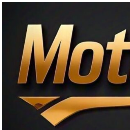
Ir
al
contenido