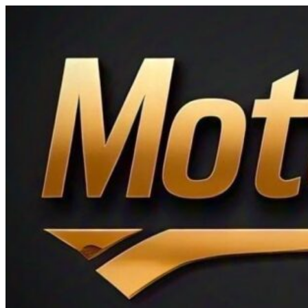
Ir
al
contenido