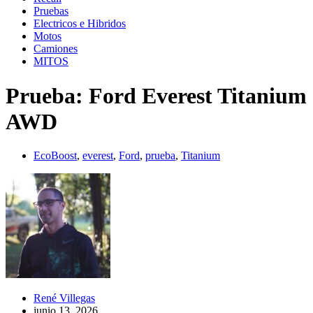
Pruebas
Electricos e Hibridos
Motos
Camiones
MITOS
Prueba: Ford Everest Titanium
AWD
EcoBoost
,
everest
,
Ford
,
prueba
,
Titanium
René Villegas
junio 13, 2026