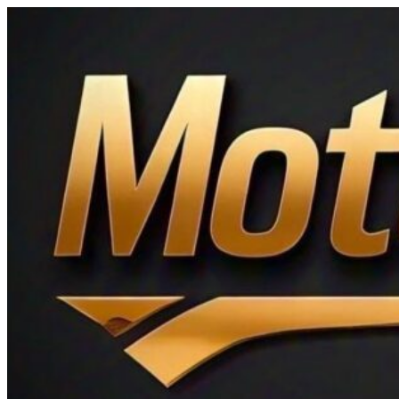
Ir
al
contenido