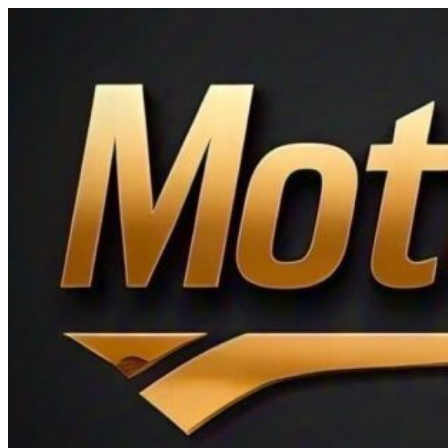
Ir
al
contenido