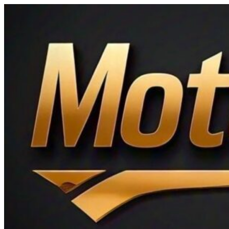
Ir
al
contenido