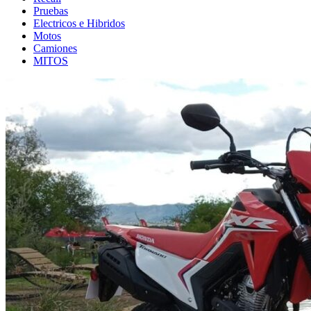
Pruebas
Electricos e Hibridos
Motos
Camiones
MITOS