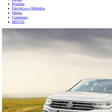
Pruebas
Electricos e Hibridos
Motos
Camiones
MITOS