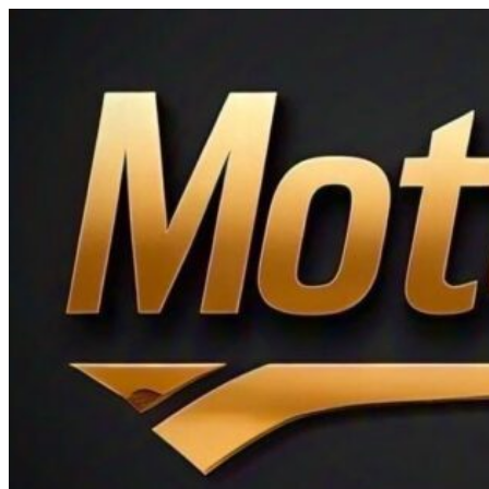
Ir
al
contenido