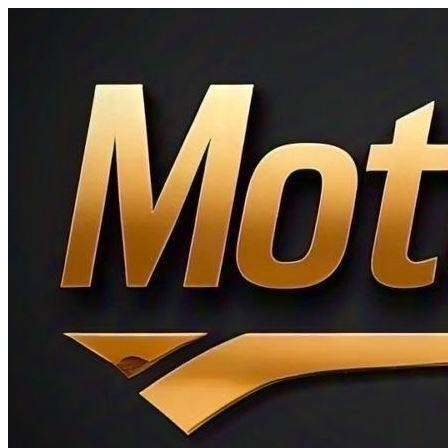
Ir
al
contenido