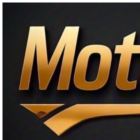
Ir
al
contenido