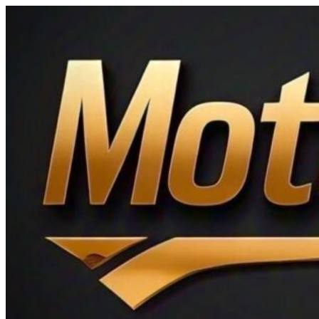
Ir
al
contenido