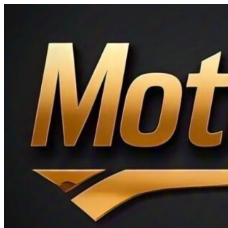
Ir
al
contenido