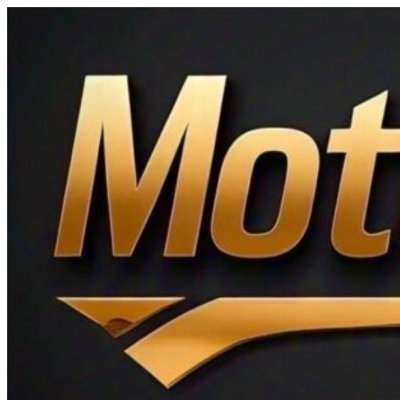
Ir
al
contenido