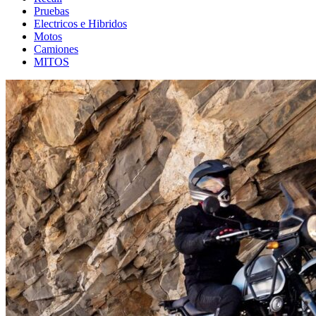
Pruebas
Electricos e Hibridos
Motos
Camiones
MITOS