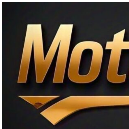
Ir
al
contenido