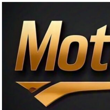
Ir
al
contenido