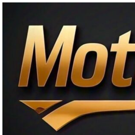
Ir
al
contenido