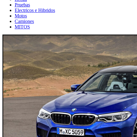
Pruebas
Electricos e Hibridos
Motos
Camiones
MITOS