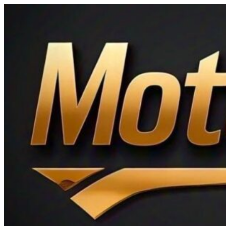
Ir
al
contenido