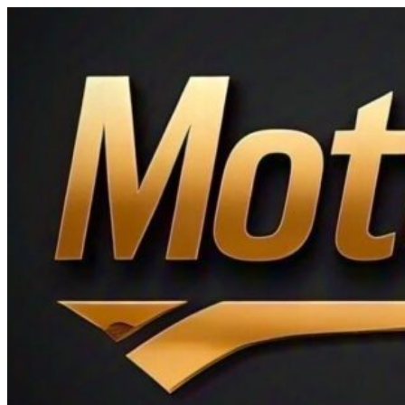
Ir
al
contenido