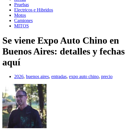
Pruebas
Electricos e Hibridos
Motos
Camiones
MITOS
Se viene Expo Auto Chino en
Buenos Aires: detalles y fechas
aquí
2026
,
buenos aires
,
entradas
,
expo auto chino
,
precio