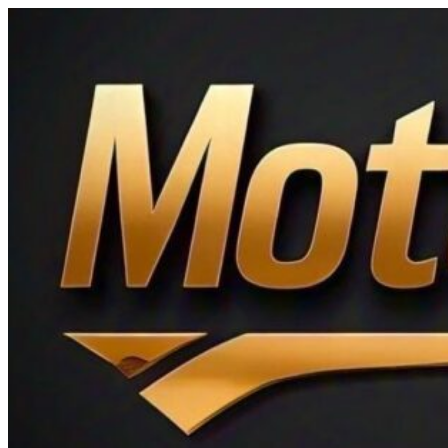
Ir
al
contenido