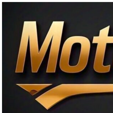
Ir
al
contenido