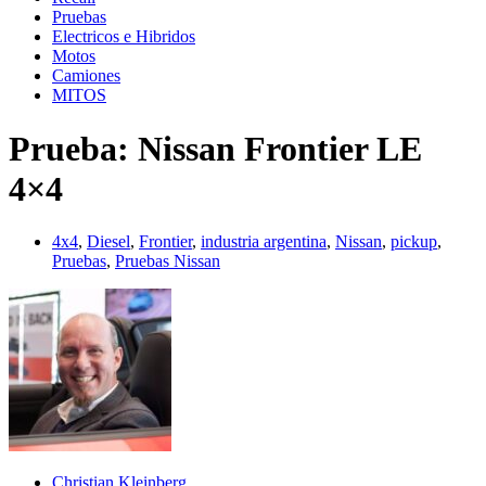
Pruebas
Electricos e Hibridos
Motos
Camiones
MITOS
Prueba: Nissan Frontier LE
4×4
4x4
,
Diesel
,
Frontier
,
industria argentina
,
Nissan
,
pickup
,
Pruebas
,
Pruebas Nissan
Christian Kleinberg