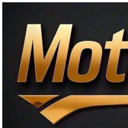
Ir
al
contenido