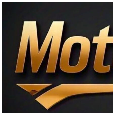
Ir
al
contenido