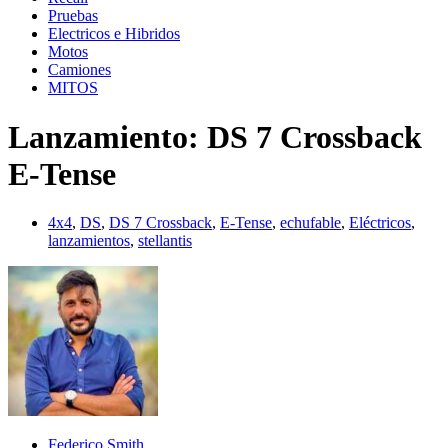
Pruebas
Electricos e Hibridos
Motos
Camiones
MITOS
Lanzamiento: DS 7 Crossback
E-Tense
4x4
,
DS
,
DS 7 Crossback
,
E-Tense
,
echufable
,
Eléctricos
,
lanzamientos
,
stellantis
Federico Smith