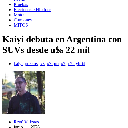
Pruebas
Electricos e Hibridos
Motos
Camiones
MITOS
Kaiyi debuta en Argentina con
SUVs desde u$s 22 mil
kaiyi
,
precios
,
x3
,
x3 pro
,
x7
,
x7 hybrid
René Villegas
junio 11, 2026