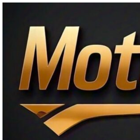
Ir
al
contenido