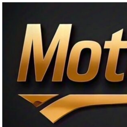
Ir
al
contenido