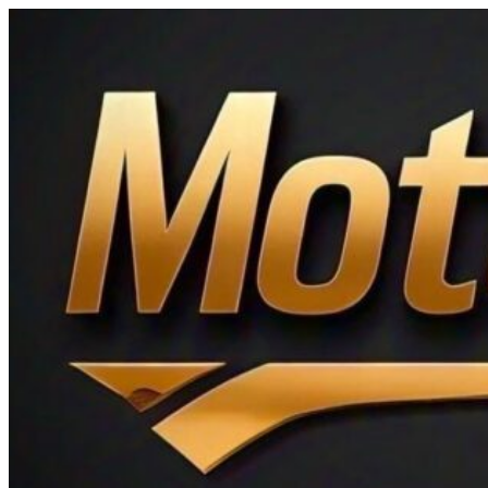
Ir
al
contenido