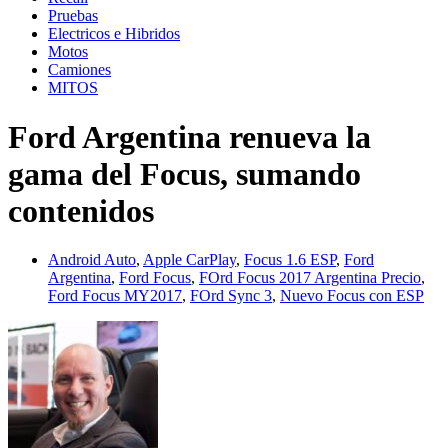
Pruebas
Electricos e Hibridos
Motos
Camiones
MITOS
Ford Argentina renueva la
gama del Focus, sumando
contenidos
Android Auto
,
Apple CarPlay
,
Focus 1.6 ESP
,
Ford
Argentina
,
Ford Focus
,
FOrd Focus 2017 Argentina Precio
,
Ford Focus MY2017
,
FOrd Sync 3
,
Nuevo Focus con ESP