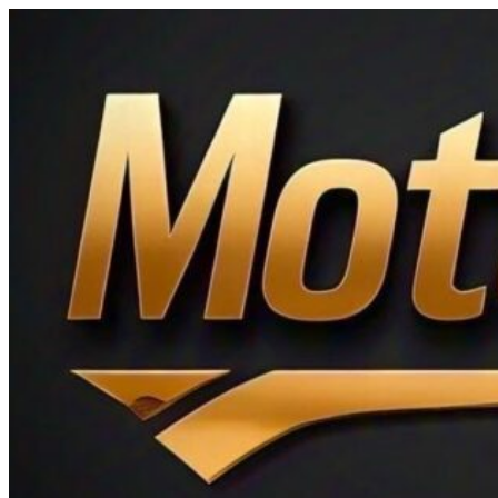
Ir
al
contenido