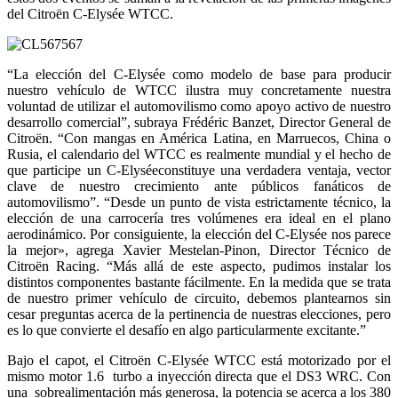
del Citroën C-Elysée WTCC.
“La elección del C-Elysée como modelo de base para producir
nuestro vehículo de WTCC ilustra muy concretamente nuestra
voluntad de utilizar el automovilismo como apoyo activo de nuestro
desarrollo comercial”, subraya Frédéric Banzet, Director General de
Citroën. “Con mangas en América Latina, en Marruecos, China o
Rusia, el calendario del WTCC es realmente mundial y el hecho de
que participe un C-Elyséeconstituye una verdadera ventaja, vector
clave de nuestro crecimiento ante públicos fanáticos de
automovilismo”. “Desde un punto de vista estrictamente técnico, la
elección de una carrocería tres volúmenes era ideal en el plano
aerodinámico. Por consiguiente, la elección del C-Elysée nos parece
la mejor», agrega Xavier Mestelan-Pinon, Director Técnico de
Citroën Racing. “Más allá de este aspecto, pudimos instalar los
distintos componentes bastante fácilmente. En la medida que se trata
de nuestro primer vehículo de circuito, debemos plantearnos sin
cesar preguntas acerca de la pertinencia de nuestras elecciones, pero
es lo que convierte el desafío en algo particularmente excitante.”
Bajo el capot, el Citroën C-Elysée WTCC está motorizado por el
mismo motor 1.6 turbo a inyección directa que el DS3 WRC. Con
una sobrealimentación más generosa, la potencia se acerca a los 380