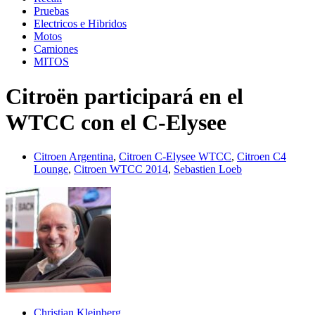
Pruebas
Electricos e Hibridos
Motos
Camiones
MITOS
Citroën participará en el
WTCC con el C-Elysee
Citroen Argentina
,
Citroen C-Elysee WTCC
,
Citroen C4
Lounge
,
Citroen WTCC 2014
,
Sebastien Loeb
Christian Kleinberg