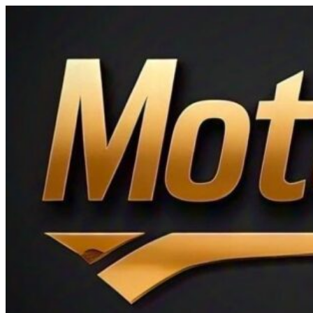
Ir
al
contenido