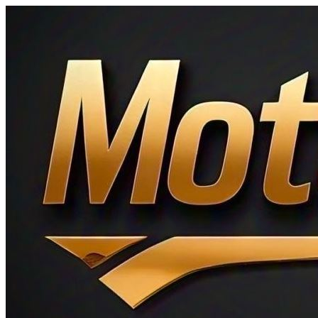
Ir
al
contenido