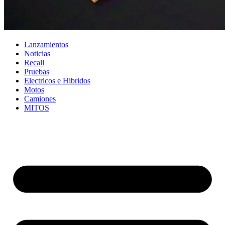
Lanzamientos
Noticias
Recall
Pruebas
Electricos e Hibridos
Motos
Camiones
MITOS