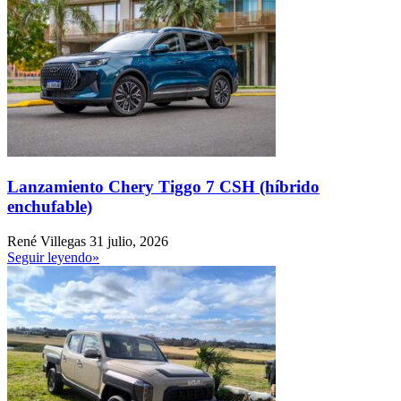
Lanzamiento Chery Tiggo 7 CSH (híbrido
enchufable)
René Villegas
31 julio, 2026
Seguir leyendo»