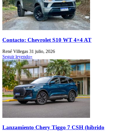
Contacto: Chevrolet S10 WT 4×4 AT
René Villegas
31 julio, 2026
Seguir leyendo»
Lanzamiento Chery Tiggo 7 CSH (híbrido