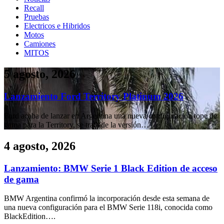
Recall
Pruebas
Electricos e Hibridos
Motos
Camiones
MITOS
5 agosto, 2026
Lanzamiento Ford Territory Platinum 2026
Ford acaba de lanzar en Argentina una nueva configuración tope de
gama para la Territory, se trata de la versión…
4 agosto, 2026
Lanzamiento: BMW Serie 1 Black Edition de acceso
de gama
BMW Argentina confirmó la incorporación desde esta semana de
una nueva configuración para el BMW Serie 118i, conocida como
BlackEdition….